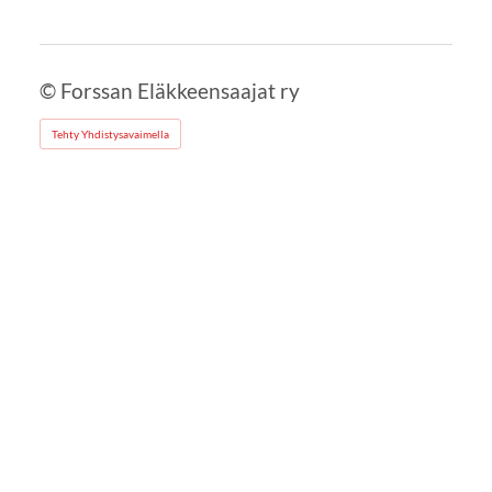
©
Forssan Eläkkeensaajat ry
Tehty Yhdistysavaimella