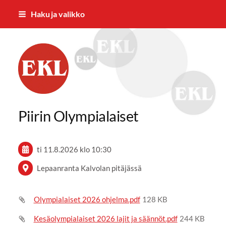
Siirry
Haku ja valikko
sivun
sisältöön
Forssan Eläkkeensaajat ry
Piirin Olympialaiset
ti 11.8.2026
klo 10:30
Lepaanranta Kalvolan pitäjässä
Olympialaiset 2026 ohjelma.pdf
128 KB
Kesäolympialaiset 2026 lajit ja säännöt.pdf
244 KB