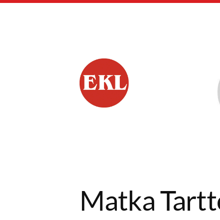
Siirry
sivun
sisältöön
Forssan Eläkkeensa
Matka Tart