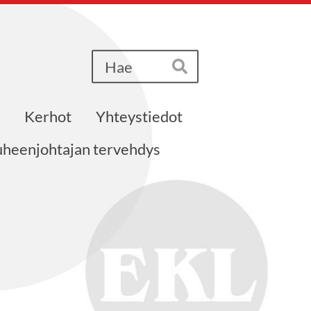
Haku
Hae
Kerhot
Yhteystiedot
heenjohtajan tervehdys