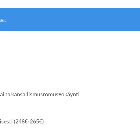
aa.
staina kansallismusromuseokäynti
isesti (248€-265€)