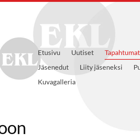
Etusivu
Uutiset
Tapahtumat
ajat ry
Jäsenedut
Liity jäseneksi
Pu
Kuvagalleria
toon