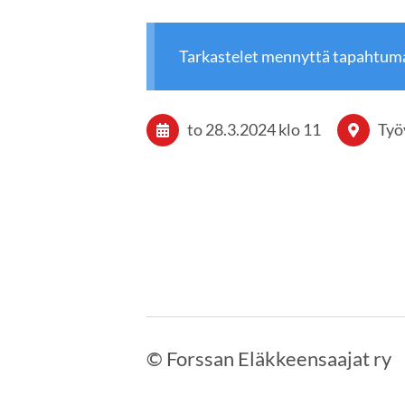
Tarkastelet mennyttä tapahtum
to 28.3.2024
klo 11
Työ
©
Forssan Eläkkeensaajat ry