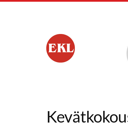
Siirry
sivun
sisältöön
Forssan Eläkkeensa
Kevätkokou