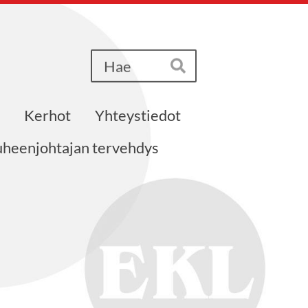
Haku
Hae
Kerhot
Yhteystiedot
heenjohtajan tervehdys