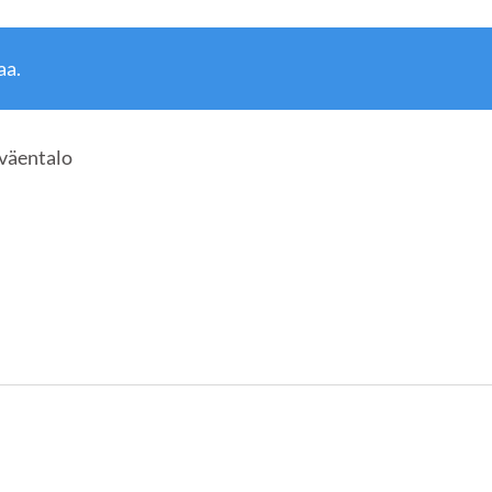
aa.
väentalo