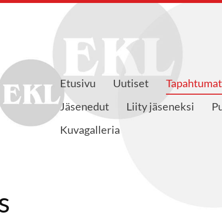
Etusivu
Uutiset
Tapahtumat
ajat ry
Jäsenedut
Liity jäseneksi
Pu
Kuvagalleria
s