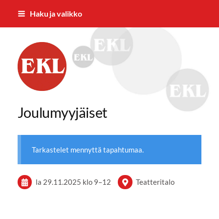
Siirry
Haku ja valikko
sivun
sisältöön
Forssan Eläkkeensaajat ry
Joulumyyjäiset
Tarkastelet mennyttä tapahtumaa.
la 29.11.2025
klo 9
–
12
Teatteritalo