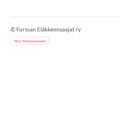
©
Forssan Eläkkeensaajat ry
Tehty Yhdistysavaimella