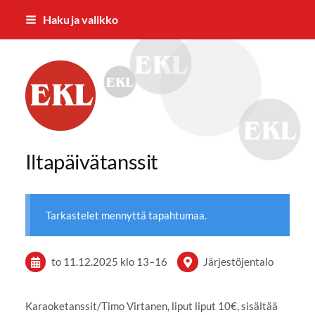
Siirry
Haku ja valikko
sivun
sisältöön
Forssan Eläkkeensaajat ry
Iltapäivätanssit
Tarkastelet mennyttä tapahtumaa.
to 11.12.2025
klo 13
–
16
Järjestöjentalo
Karaoketanssit/Timo Virtanen, liput liput 10€, sisältää