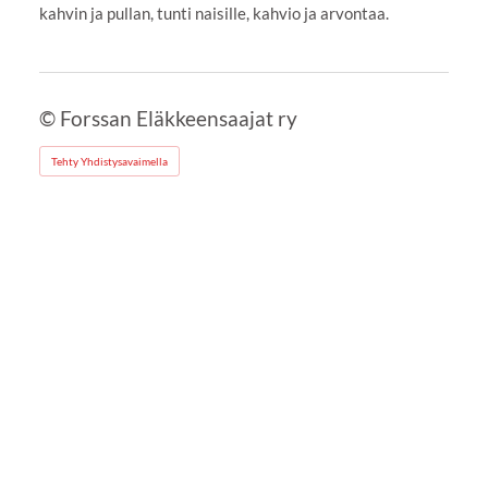
kahvin ja pullan, tunti naisille, kahvio ja arvontaa.
©
Forssan Eläkkeensaajat ry
Tehty Yhdistysavaimella