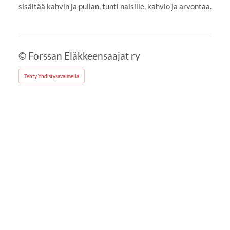
sisältää kahvin ja pullan, tunti naisille, kahvio ja arvontaa.
©
Forssan Eläkkeensaajat ry
Tehty Yhdistysavaimella