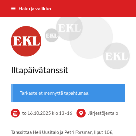
Siirry
Haku ja valikko
sivun
sisältöön
Forssan Eläkkeensaajat ry
Iltapäivätanssit
Tarkastelet mennyttä tapahtumaa.
to 16.10.2025
klo 13
–
16
Järjestöjentalo
Tanssittaa Heli Uusitalo ja Petri Forsman, liput 10€,