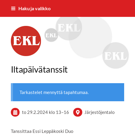
Siirry
Haku ja valikko
sivun
sisältöön
Forssan Eläkkeensaajat ry
Iltapäivätanssit
Tarkastelet mennyttä tapahtumaa.
to 29.2.2024
klo 13
–
16
Järjestöjentalo
Tanssittaa Essi Leppäkoski Duo