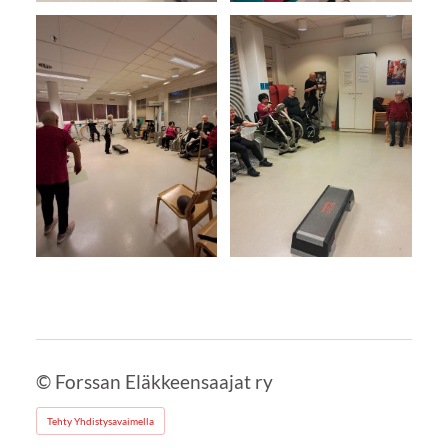
©
Forssan Eläkkeensaajat ry
Tehty Yhdistysavaimella