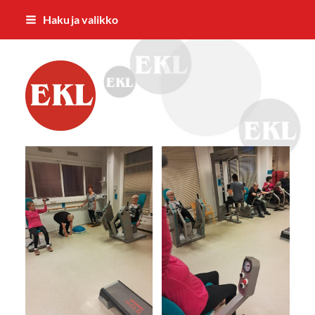
Siirry
Haku ja valikko
sivun
sisältöön
Forssan Eläkkeensaajat ry